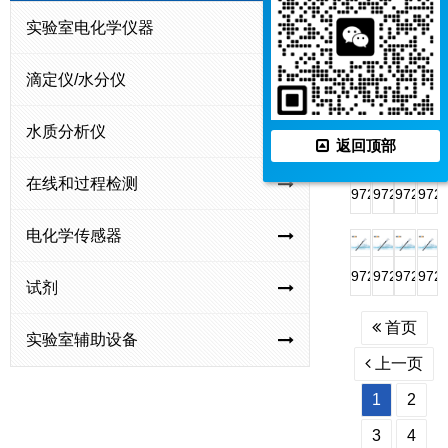
氟
铜
氰
型
实验室电化学仪器
PCl-
PCa-
PBr-
PBF
离
离
离
高
1-
1-
1-
1-
子
子
子
氯
滴定仪/水分仪
01
01
01
01
复
电
电
酸
氯
钙
溴
氟
PAg/S-
972207
972150
972
合
极
极
根
水质分析仪
离
离
离
硼
1-
钠
余
氨
返回顶部
电
离
子
子
子
酸
01
离
氯
气
极
子
在线和过程检测
电
电
电
根
银
子
电
敏
972126
972125
972124
972
电
极
极
极
离
硫
复
极
复
高
氟
钙
硝
极
电化学传感器
子
离
合
合
氯
硼
离
酸
电
子
电
电
酸
酸
子
根
972122
972121
972106
972
试剂
极
电
极
极
根
离
复
离
铵
钾
铅
铜
极
电
子
合
子
首页
离
离
离
离
实验室辅助设备
极
复
电
复
子
子
子
子
上一页
合
极
合
复
复
复
复
1
2
电
电
合
合
合
合
极
极
电
电
电
电
3
4