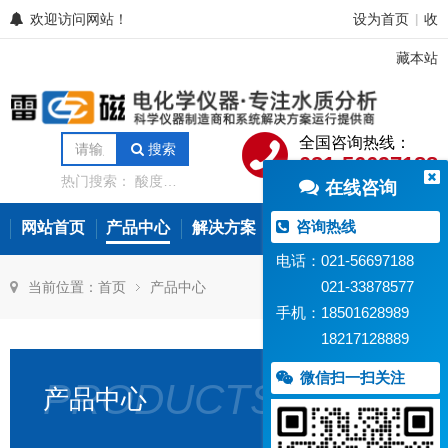
欢迎访问网站！
设为首页
收
|
藏本站
全国咨询热线：
搜索
021-56697188
热门搜索：
酸度计
在线咨询
电导率仪
离子计
电位滴定仪
溶解氧
分析仪
微量水分分
咨询热线
网站首页
产品中心
解决方案
常见问题
新闻资讯
析仪
氨氮测定仪
在线水质监测设备
电话：021-56697188
021-33878577
当前位置：
首页
产品中心
手机：18501628989
18217128889
微信扫一扫关注
PRODUCTS
产品中心
PF-
PCU-
PCN-
PCl
202-
1-
1-
1-
C
01
01
01