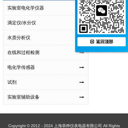
在
在
在
实验室电化学仪器
线
线
线
余
消
余
滴定仪/水分仪
氯
毒
氯/
监
剂
总
水质分析仪
返回顶部
测
监
氯
仪
测
监
在线和过程检测
仪
测
仪
电化学传感器
试剂
实验室辅助设备
Copyright © 2012 - 2024 上海恭烨仪表电器有限公司 All Rights