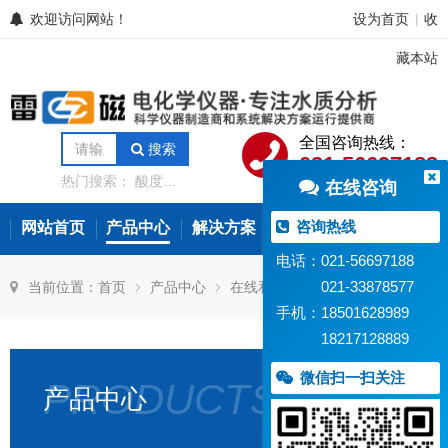
欢迎访问网站！
设为首页
收
|
藏本站
全国咨询热线：
搜索
021-56697188
热门搜索：
酸度计
在线咨询
电导率仪
离子计
电位滴定仪
溶解氧
分析仪
微量水分分
咨询热线
网站首页
产品中心
解决方案
常见问题
新闻资讯
析仪
氨氮测定仪
在线水质监测设备
电话：021-56697188
021-33878577
当前位置：
首页
产品中心
在线和过程检测
在线余氯仪
手机：18501628989
18217128889
微信扫一扫关注
PRODUCTS
产品中心
SJG-
SJG-
SJG-
791
791B
792
型
型
型