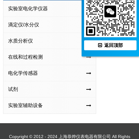
原
多
多
多
实验室电化学仪器
DZS-
DZS-
DZS-
DZB
位
参
参
参
708T-
706F
706F-
718L
多
数
数
数
滴定仪/水分仪
A
型
A
A
参
分
分
分
型
多
型
型
DZB-
DZB-
DZB-
DZB
数
析
析
析
水质分析仪
多
参
多
便
718L
712F
712
715
返回顶部
分
仪
仪
仪
参
数
参
携
型
型
型
型
析
在线和过程检测
数
分
数
式
便
便
便
便
仪
分
析
分
多
携
携
携
携
电化学传感器
析
仪
析
参
式
式
式
式
仪
仪
数
多
多
多
原
试剂
分
参
参
参
位
析
数
数
数
水
实验室辅助设备
仪
分
分
分
质
析
析
析
监
仪
仪
仪
测
仪
Copyright © 2012 - 2024 上海恭烨仪表电器有限公司 All Rights