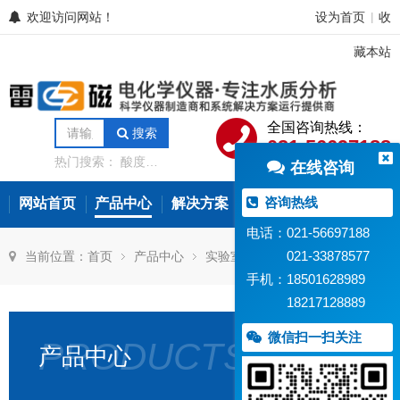
欢迎访问网站！
设为首页
收
|
藏本站
全国咨询热线：
搜索
021-56697188
热门搜索：
酸度计
在线咨询
电导率仪
离子计
电位滴定仪
溶解氧
分析仪
微量水分分
咨询热线
网站首页
产品中心
解决方案
常见问题
新闻资讯
析仪
氨氮测定仪
在线水质监测设备
电话：021-56697188
021-33878577
当前位置：
首页
产品中心
实验室电化学仪器
手机：18501628989
18217128889
多参数分析仪
微信扫一扫关注
PRODUCTS
产品中心
DZS-
DZS-
DZS-
DZS
715
708L
708TP
708
型
型
型
型