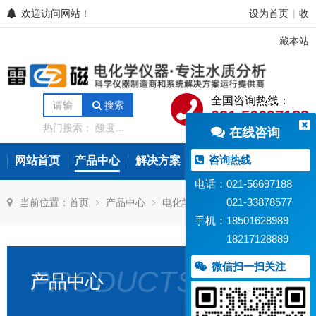
欢迎访问网站！
设为首页
收
|
藏本站
全国咨询热线：
搜索
021-56697188
热门搜索：
酸度计
在线咨询
电导率仪
离子计
电位滴定仪
溶解氧
分析仪
微量水分分
咨询热线
网站首页
产品中心
解决方案
常见问题
新闻资讯
析仪
氨氮测定仪
在线水质监测设备
电话：021-56697188
021-33878577
当前位置：
首页
产品中心
电化学传感器
电导电极
手机：18501628989
18217128889
微信扫一扫关注
PRODUCTS
产品中心
DJSY-
DJS-
DJS-
DJS
0.01
10VTC
10-
10C
型
型
L
型