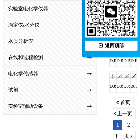
油
电
型
电
实验室电化学仪器
DJS-
DJS-
DJS-
DJS
料
导
电
导
1VTG
1VG
1DF（
1CF
电
电
导
电
滴定仪/水分仪
型
型
黑）
型
导
极
电
极
电
电
电
电
DJS-
DJS-
DJS-
DJS
电
极
水质分析仪
导
导
导
导
1CF
1CF（光
1C（铂
0.6
返回顶部
极
电
电
电
电
型
亮、
黑）
型
在线和过程检测
极
极
极
极
电
铂
电
四
DJS-
DJS-
DJS-
DJS
（光
(铂
导
黑）
导
环
0.1VTG
0.1L
0.1CF
0.01
电化学传感器
亮）
黑)
电
电
电
电
型
型
型
型
极
导
极
导
电
电
电
钛
DJS-
DJS-
DJS-
260
试剂
电
电
导
导
导
合
0.01VT
0.01VT
0.01L
型
极
极
电
电
电
金
首页
型
型
型
电
实验室辅助设备
极
极
极
电
电
电
钛
导
上一页
导
导
导
合
电
1
2
电
电
电
金
极
极
极
极
电
(铂
下一页