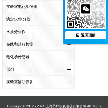
线
线
在
在
实验室电化学仪器
SJG-
DWG-
DWG-
DWG
总
总
线
线
781
8004
8003
800
氮
磷
自
重
滴定仪/水分仪
型
型
型
型
（TN）
监
动
金
在
氯
氟
氨
COD-
SJG-
DWG-
DWG
自
测
滴
属
水质分析仪
线
离
离
氮
582
7835A
8025A
802
返回顶部
动
仪
定
监
重
子
子
自
型
型
型
型
监
仪
测
在线和过程检测
金
自
自
动
在
联
钠
钠
测
仪
属
动
动
监
线
氨
离
离
仪
（六
电化学传感器
监
监
监
测
化
监
子
子
价
测
测
测
仪
学
测
监
监
铬）
试剂
仪
仪
仪
需
仪
测
测
氧
仪
仪
实验室辅助设备
量
(COD)
测
定
Copyright © 2012 - 2024 上海恭烨仪表电器有限公司 All Rights