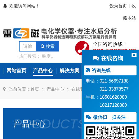
欢迎访问网站！
设为首页
收
|
藏本站
全国咨询热线：
搜索
021-56697188
热门搜索：
酸度计
在线咨询
电导率仪
离子计
电位滴定仪
溶解氧
分析仪
微量水分分
咨询热线
网站首页
产品中心
解决方案
常见问题
新闻资讯
析仪
氨氮测定仪
在线水质监测设备
电话：021-56697188
021-33878577
当前位置：
首页
产品中心
在线和过程检测
手机：18501628989
18217128889
在线环保水质监测仪
微信扫一扫关注
PRODUCTS
产品中心
TN-
TP-
ZDG-
SJG
586
585
520
782
在
在
型
型