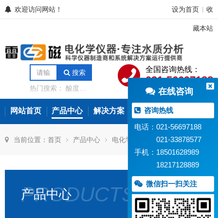
欢迎访问网站！
设为首页
收
|
藏本站
全国咨询热线：
搜索
021-56697188
热门搜索：
酸度计
在线咨询
电导率仪
离子计
电位滴定仪
溶解氧
分析仪
微量水分分
咨询热线
网站首页
产品中心
解决方案
常见问题
新闻资讯
析仪
氨氮测定仪
在线水质监测设备
电话：021-56697188
021-33878577
当前位置：
首页
产品中心
电化学传感器
手机：18501628989
18217128889
微信扫一扫关注
PRODUCTS
产品中心
PF-
PCU-
PCN-
PCl
202-
1-
1-
1-
C
01
01
01