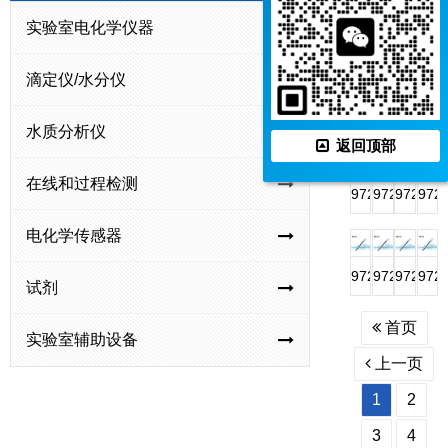
氟
铜
氰
型
实验室电化学仪器
PCl-
PCa-
PBr-
PBF
离
离
离
高
1-
1-
1-
1-
子
子
子
氯
滴定仪/水分仪
01
01
01
01
复
电
电
酸
氯
钙
溴
氟
PAg/S-
972207
972150
972
合
极
极
根
水质分析仪
离
离
离
硼
1-
钠
余
氨
返回顶部
电
离
子
子
子
酸
01
离
氯
气
极
子
在线和过程检测
电
电
电
根
银
子
电
敏
972126
972125
972124
972
电
极
极
极
离
硫
复
极
复
高
氟
钙
硝
极
电化学传感器
子
离
合
合
氯
硼
离
酸
电
子
电
电
酸
酸
子
根
972122
972121
972106
972
试剂
极
电
极
极
根
离
复
离
铵
钾
铅
铜
极
电
子
合
子
首页
离
离
离
离
实验室辅助设备
极
复
电
复
子
子
子
子
上一页
合
极
合
复
复
复
复
1
2
电
电
合
合
合
合
极
极
电
电
电
电
3
4