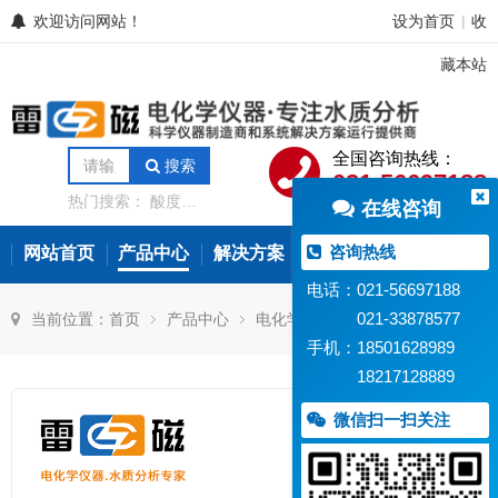
欢迎访问网站！
设为首页
收
|
藏本站
全国咨询热线：
搜索
021-56697188
热门搜索：
酸度计
在线咨询
电导率仪
离子计
电位滴定仪
溶解氧
分析仪
微量水分分
咨询热线
网站首页
产品中心
解决方案
常见问题
新闻资讯
析仪
氨氮测定仪
在线水质监测设备
电话：021-56697188
021-33878577
当前位置：
首页
产品中心
电化学传感器
离子选择性电极
手机：18501628989
18217128889
微信扫一扫关注