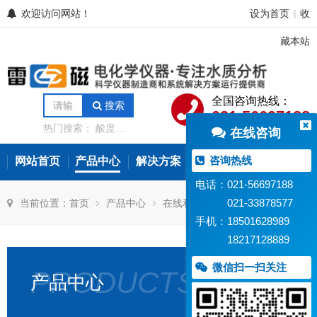
欢迎访问网站！
设为首页
收
|
藏本站
全国咨询热线：
搜索
021-56697188
热门搜索：
酸度计
在线咨询
电导率仪
离子计
电位滴定仪
溶解氧
分析仪
微量水分分
咨询热线
网站首页
产品中心
解决方案
常见问题
新闻资讯
析仪
氨氮测定仪
在线水质监测设备
电话：021-56697188
021-33878577
当前位置：
首页
产品中心
在线和过程检测
在线电导率仪
手机：18501628989
18217128889
微信扫一扫关注
PRODUCTS
产品中心
DDG-
35
型