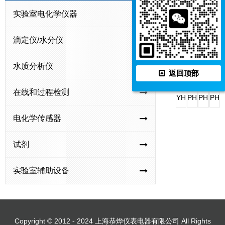
式
式
式
实
实验室电化学仪器
PHSJ-
PHSJ-
PHBJ-
PHS
pH
pH
pH
验
4F
3F
261L
3E
计
计
计
室
滴定仪/水分仪
型
型
型
型
pH
实
实
便
实
PHS-
PHS-
PHS-
PHS
计
水质分析仪
验
验
携
验
3C
2F
25
3G
返回顶部
室
室
式
室
型
型
型
型
在线和过程检测
pH
pH
pH
pH
实
实
实
pH
YHBJ-
PHBJ-
PHB-
PHB
计
计
计
计
验
验
验
计
262
260
5
4
电化学传感器
室
室
室
型
型
型
型
pH
pH
pH
便
便
便
便
试剂
计
计
计
携
携
携
携
式
式
式
式
实验室辅助设备
pH/ORP
pH
pH
pH
计
计
计
计
Copyright © 2012 - 2024 上海恭烨仪表电器有限公司 All Rights