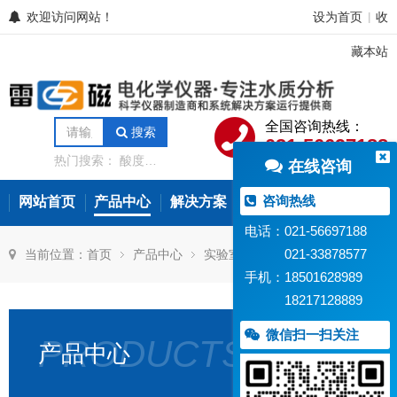
欢迎访问网站！
设为首页
收
|
藏本站
全国咨询热线：
搜索
021-56697188
热门搜索：
酸度计
在线咨询
电导率仪
离子计
电位滴定仪
溶解氧
分析仪
微量水分分
咨询热线
网站首页
产品中心
解决方案
常见问题
新闻资讯
析仪
氨氮测定仪
在线水质监测设备
电话：021-56697188
021-33878577
当前位置：
首页
产品中心
实验室电化学仪器
PH计
手机：18501628989
18217128889
微信扫一扫关注
PRODUCTS
产品中心
PH-
PH-
PH-
PHS
30Z
30P
30
5T
笔
笔
笔
型