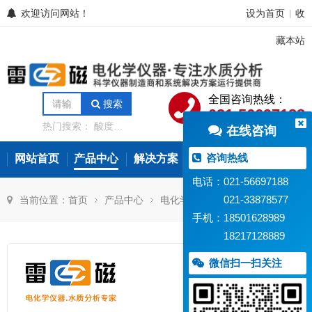
欢迎访问网站！
设为首页
收
|
藏本站
全国咨询热线：
搜索
021-56697188
热门搜索：
酸度计
在线咨询
电导率仪
离子计
电位滴定仪
溶解氧
分析仪
微量水分分
咨询热线
网站首页
产品中心
解决方案
常见问题
新闻资讯
析仪
氨氮测定仪
在线水质监测设备
电话：021-56697188
021-33878577
当前位置：
首页
产品中心
电化学传感器
离子选择性电极
手机：18501628989
18217128889
微信扫一扫关注