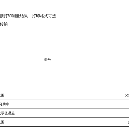
，直接打印测量结果
，打印格式可选
据传输
型号
范围
(-
分辨率
元示值误差
范围