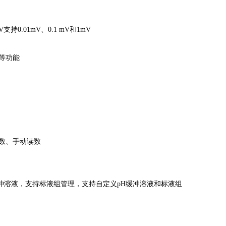
V支持0.01mV、0.1 mV和1mV
等功能
数、手动读数
标准缓冲溶液，支持标液组管理，支持自定义pH缓冲溶液和标液组