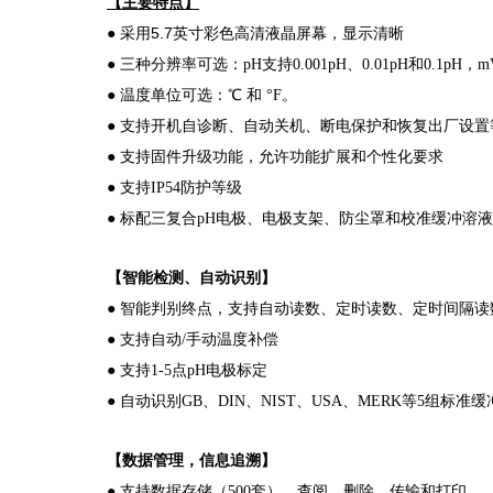
【主要特点】
5.7英寸
彩
色高清液晶屏幕，显示清晰
● 采用
●
三种分辨率可选：pH支持0.001pH、0.01pH和0.1pH
，m
●
温度单位可选：℃ 和 °F。
●
支持开机自诊断、自动关机、断电保护和恢复出厂设置
●
支持固件升级功能，允许功能扩展和个性化要求
●
支持IP54防护等级
●
标配三复合pH电极、电极支架、防尘罩和校准缓冲溶液
【智能检测、自动识别】
● 智能判别终点，支持自动读数、定时读数、定时间隔读
● 支持自动/手动温度补偿
● 支持1-5点pH电极标定
● 自动识别GB、DIN、NIST、USA、MERK等5组
【数据管理
，信息追溯】
● 支持数据存储（500套）、查阅、删除、传输和打印