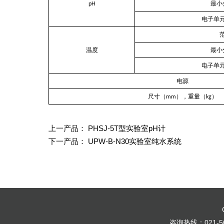
pH
最小
电子单
温度
最小
电子单
电源
），重量（
）
尺寸（
mm
kg
上一产品：
PHSJ-5T型实验室pH计
下一产品：
UPW-B-N30实验室纯水系统
咨询热线：021-56