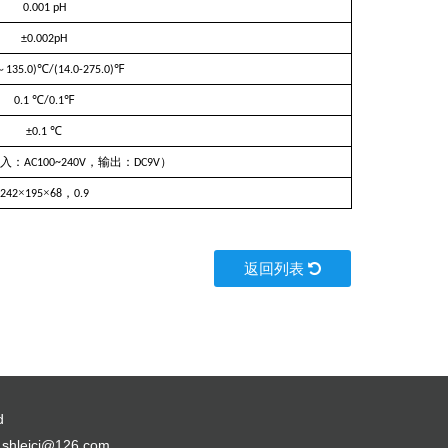
0.001 pH
±0.002pH
～
℃
℉
135.0)
/(14.0-275.0)
℃
℉
0.1
/
0.1
℃
±0.1
入：
，输出：
）
AC100~240V
DC9V
×
×
，
242
195
68
0.9
返回列表
d
：
shleici@126.com