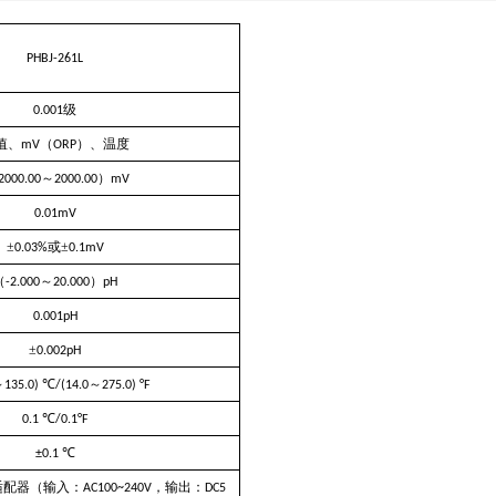
PHBJ-261L
级
0.001
值、
（
）、温度
mV
ORP
～
）
2000.00
2000.00
mV
0.01mV
±
或±
0.03%
0.1mV
（
～
）
-2.000
20.000
pH
0.001pH
±
0.002pH
～
℃
～
135.0)
/(14.0
275.0)
°F
℃
0.1
/
0.1°F
℃
±0.1
适配器（输入：
，输出：
AC100~240V
DC5