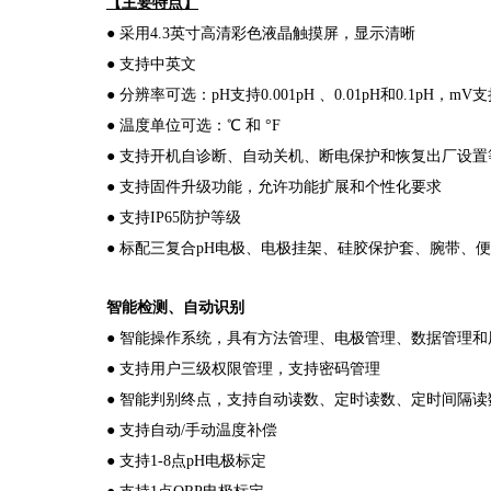
【主要特点】
● 采用4.3英寸高清彩色液晶触摸屏，显示清晰
● 支持中英文
● 分辨率可选：pH支持0.001pH 、0.01pH和0.1pH，mV支持
● 温度单位可选：℃ 和 °F
● 支持开机自诊断、自动关机、断电保护和恢复出厂设置
● 支持固件升级功能，允许功能扩展和个性化要求
● 支持IP65防护等级
● 标配三复合pH电极、电极挂架、硅胶保护套、腕带、
智能检测、自动识别
●
智能操作系统，具有方法管理、电极管理、数据管理和
●
支持用户三级权限管理，支持密码管理
●
智能判别终点，支持自动读数、定时读数、定时间隔读
●
支持自动/手动温度补偿
●
支持1-8
点pH电极标定