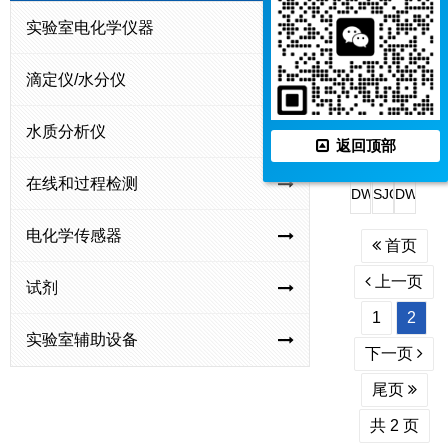
工
工
工
在
实验室电化学仪器
SJG-
DWG-
DWG-
DWG
业
业
业
线
791B
8004
8003
800
pH/ORP
pH/ORP
pH
重
滴定仪/水分仪
型
型
型
型
测
测
计
金
在
氯
氟
氨
COD-
SJG-
SJG-
SJG
量
量
属
水质分析仪
线
离
离
氮
582
792
7835A
702
返回顶部
控
控
监
消
子
子
自
型
型
型
在
制
制
测
在线和过程检测
毒
自
自
动
在
在
联
线
DWG-
SJG-
DWG-
器
器
仪
剂
动
动
监
线
线
氨
多
8025A
750
8025A
电化学传感器
监
监
监
测
化
余
监
参
首页
型
型
型
测
测
测
仪
学
氯/
测
数
钠
地
钠
上一页
试剂
仪
仪
仪
需
总
仪
水
离
表
离
1
2
氧
氯
质
子
水
子
实验室辅助设备
量
监
监
监
多
监
下一页
(COD)
测
测
测
参
测
尾页
测
仪
仪
仪
数
仪
定
共 2 页
监