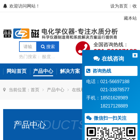
欢迎访问网站！
设为首页
收
|
藏本站
全国咨询热线：
搜索
021-56697188
热门搜索：
酸度计
在线咨询
电导率仪
离子计
电位滴定仪
溶解氧
分析仪
微量水分分
咨询热线
网站首页
产品中心
解决方案
常见问题
新闻资讯
析仪
氨氮测定仪
在线水质监测设备
电话：021-56697188
021-33878577
当前位置：
首页
产品中心
在线和过程检测
手机：18501628989
18217128889
微信扫一扫关注
PRODUCTS
产品中心
PHG-
PHG-
PHG-
SJG
21C
217D
7685A
781
型
型
型
型