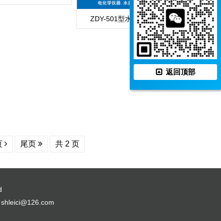
ZDY-501型水分分析仪
返回顶部
页
尾页
共 2 页
d
：
shleici@126.com