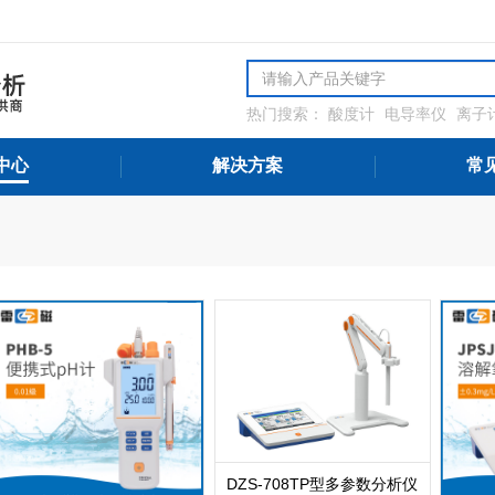
热门搜索：
酸度计
电导率仪
离子
解氧分析仪
微量水分分析仪
氨氮
测设备
中心
解决方案
常
DZS-708TP型多参数分析仪