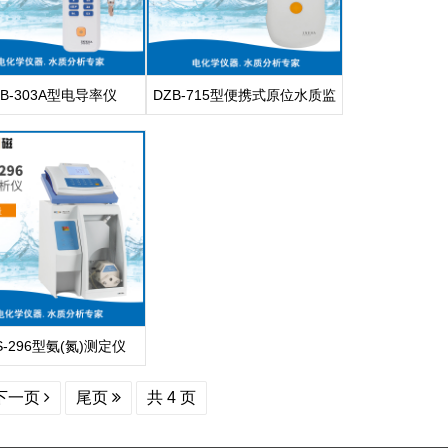
DB-303A型电导率仪
DZB-715型便携式原位水质监
测仪
S-296型氨(氮)测定仪
下一页
尾页
共 4 页