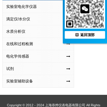
钠
离
便
离
实验室电化学仪器
PXSJ-
PXBJ-
DWS-
离
子
携
子
270F
286F
295F
子
计
式
计
滴定仪/水分仪
型
型
型
计
离
离
便
钠
子
水质分析仪
子
携
离
返回顶部
计
计
式
子
在线和过程检测
离
计
子
电化学传感器
计
试剂
实验室辅助设备
Copyright © 2012 - 2024 上海恭烨仪表电器有限公司 All Rights