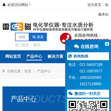
欢迎访问网站！
设为首页
收
|
藏本站
全国咨询热线：
搜索
021-56697188
热门搜索：
酸度计
在线咨询
电导率仪
离子计
电位滴定仪
溶解氧
分析仪
微量水分分
咨询热线
网站首页
产品中心
解决方案
常见问题
新闻资讯
析仪
氨氮测定仪
在线水质监测设备
电话：021-56697188
021-33878577
当前位置：
首页
产品中心
手机：18501628989
18217128889
微信扫一扫关注
PRODUCTS
产品中心
DWS-
PXSJ-
PXBJ-
PXS
51
226T
287L
216
型
型
型
型