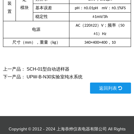
装
模块
基本误差
：
：
pH
±0.01pH
mV
±0.1%FS
置
稳定性
±1mV/3h
（
）
；频率（
AC
220±22
V
50
电源
）
±1
Hz
尺寸（
），重量（
）
，
mm
kg
340×400×400
10
上一产品：
SCH-01型自动进样器
下一产品：
UPW-B-N30实验室纯水系统
返回列表
Copyright © 2012 - 2024 上海恭烨仪表电器有限公司 All Rights