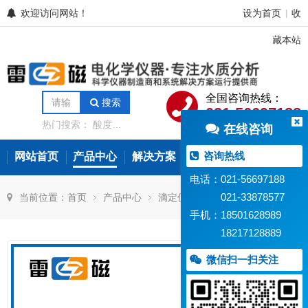
欢迎访问网站！
设为首页
收
|
藏本站
全国咨询热线：
搜索
021-56697188
热门搜索：
酸度计
在线咨询
电导率仪
离子计
电位滴定仪
溶解氧
分析仪
微量水分分
咨询热线
网站首页
产品中心
解决方案
常见问题
新闻资讯
析仪
氨氮测定仪
在线水质监测设备
电话：021-56697188
021-33878577
当前位置：
首页
产品中心
滴定仪/水分仪
滴定仪
手机：18501628989
18217128889
微信扫一扫关注