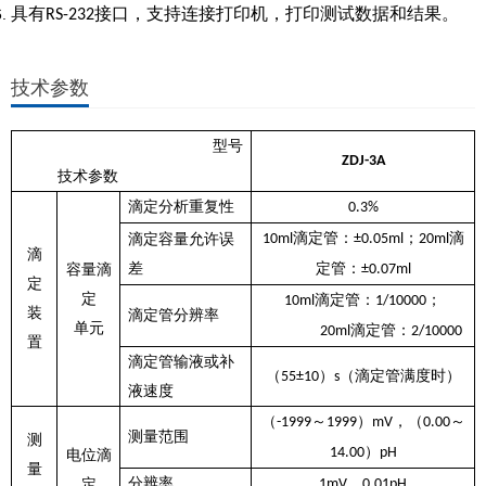
具有
接口，支持连接打印机，打印测试数据和结果。
RS-232
技术参数
型号
ZDJ-3A
技术参数
滴定分析重复性
0.3%
滴定管：
；
滴
滴定容量允许误
10ml
±0.05ml
20ml
滴
差
定管：
容量滴
±0.07ml
定
定
滴定管：
；
10ml
1/10000
装
滴定管分辨率
单元
滴定管：
20ml
2/10000
置
滴定管输液或补
（
）
（滴定管满度时）
55±10
s
液速度
（
～
）
，（
～
-1999
1999
mV
0.00
测量范围
测
）
14.00
pH
电位滴
量
分辨率
，
定
1mV
0.01pH