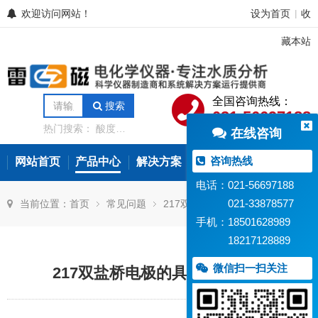
欢迎访问网站！
设为首页
收
|
藏本站
全国咨询热线：
搜索
021-56697188
热门搜索：
酸度计
在线咨询
电导率仪
离子计
电位滴定仪
溶解氧
分析仪
微量水分分
咨询热线
网站首页
产品中心
解决方案
常见问题
新闻资讯
析仪
氨氮测定仪
在线水质监测设备
电话：021-56697188
021-33878577
当前位置：
首页
常见问题
217双盐桥电极的具体使用方法
手机：18501628989
18217128889
微信扫一扫关注
217双盐桥电极的具体使用方法