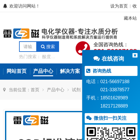
欢迎访问网站！
设为首页
收
|
藏本站
全国咨询热线：
搜索
021-56697188
热门搜索：
酸度计
在线咨询
电导率仪
离子计
电位滴定仪
溶解氧
分析仪
微量水分分
咨询热线
网站首页
产品中心
解决方案
常见问题
新闻资讯
析仪
氨氮测定仪
在线水质监测设备
电话：021-56697188
021-33878577
当前位置：
首页
产品中心
试剂
校准试剂
手机：18501628989
18217128889
微信扫一扫关注