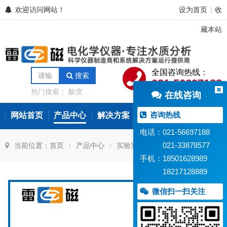
欢迎访问网站！
设为首页
收
|
藏本站
全国咨询热线：
搜索
021-56697188
热门搜索：
酸度计
在线咨询
电导率仪
离子计
电位滴定仪
溶解氧
分析仪
微量水分分
咨询热线
网站首页
产品中心
解决方案
常见问题
新闻资讯
析仪
氨氮测定仪
在线水质监测设备
电话：021-56697188
021-33878577
当前位置：
首页
产品中心
实验室辅助设备
手机：18501628989
18217128889
搅拌器/混匀器
微信扫一扫关注