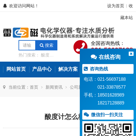
欢迎访问网站！
设为首页
收
|
藏本站
全国咨询热线：
搜索
021-56697188
热门搜索：
酸度计
在线咨询
电导率仪
离子计
电位滴定仪
溶解氧
分析仪
微量水分分
咨询热线
网站首页
产品中心
解决方案
常见问题
新闻资讯
析仪
氨氮测定仪
在线水质监测设备
电话：021-56697188
021-33878577
当前位置：
首页
新闻资讯
公司新闻
手机：18501628989
18217128889
微信扫一扫关注
酸度计怎么校准